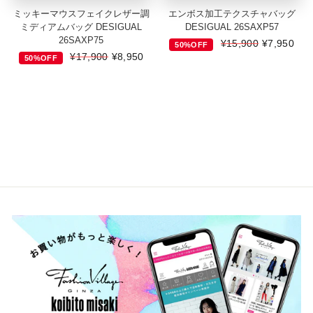
ミッキーマウスフェイクレザー調
エンボス加工テクスチャバッグ
ミディアムバッグ DESIGUAL
DESIGUAL 26SAXP57
26SAXP75
通
¥15,900
SALE
¥7,950
50%OFF
通
¥17,900
SALE
¥8,950
常
価
50%OFF
常
価
価
格
価
格
格
格