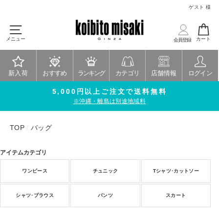
ス
ゲスト 様
キ
ッ
メニュー
プ
メニュー
カート
会員登録
す
る
新入荷
おすすめ
ランキング
カテゴリ
店舗情報
ログイン
5,000円以上ご注文で送料無料
※沖縄・離島は別途地域料
TOP
/
バッグ
アイテムカテゴリ
ワンピース
チュニック
Tシャツ･カットソー
シャツ･ブラウス
パンツ
スカート